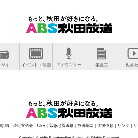
用規約
｜
番組審議会
｜
CSR
｜
緊急地震速報
｜
放送基準
｜
後援依頼
｜
リンク
｜
サ
Copyright © Akita Broadcasting System. All Rights Reserved