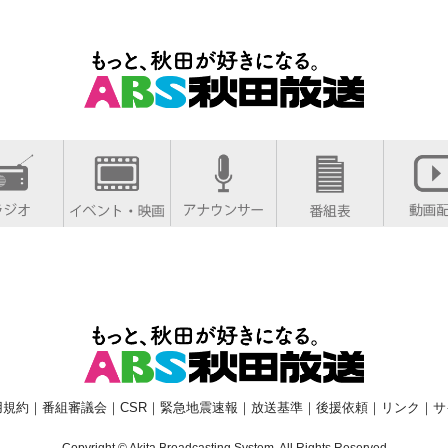
用規約
｜
番組審議会
｜
CSR
｜
緊急地震速報
｜
放送基準
｜
後援依頼
｜
リンク
｜
サ
Copyright © Akita Broadcasting System. All Rights Reserved