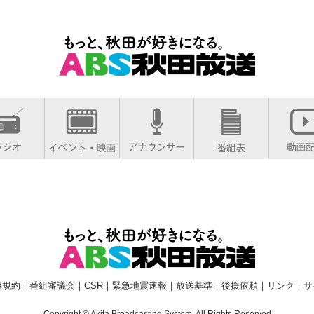
用規約
｜
番組審議会
｜
CSR
｜
緊急地震速報
｜
放送基準
｜
後援依頼
｜
リンク
｜
サ
Copyright © Akita Broadcasting System. All Rights Reserved