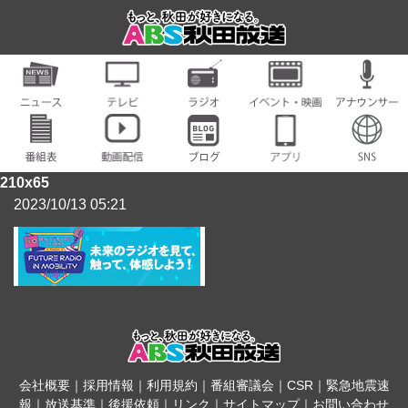
210x65
2023/10/13 05:21
会社概要
｜
採用情報
｜
利用規約
｜
番組審議会
｜
CSR
｜
緊急地震速
報
｜
放送基準
｜
後援依頼
｜
リンク
｜
サイトマップ
｜
お問い合わせ