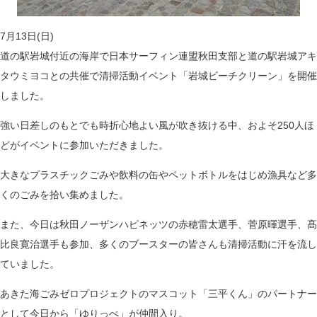
7月13日(日)
道の駅岩城付近の海岸で日本サーフィン連盟秋田支部と道の駅岩城アキ
タウミヨコとの共催で清掃活動イベント「岩城ビーチクリーン」を開催
しました。
強い日差しのもとでも時折心地よい風が吹き抜ける中、およそ250人ほ
どがイベントに参加いただきました。
大きなプラスチックごみや飲料の缶やペットボトルをはじめ漁具など多
くのごみを拾い集めました。
また、今日は秋田ノーザンハピネッツの赤穂雷太選手、菅原暉選手、髙
比良寛治選手も参加、多くのブースターの皆さんも清掃活動に汗を流し
ていました。
あきた海ごみゼロプロジェクトのマスコット「三平くん」のパートナー
として今日から「ゆりっぺ」が仲間入り。