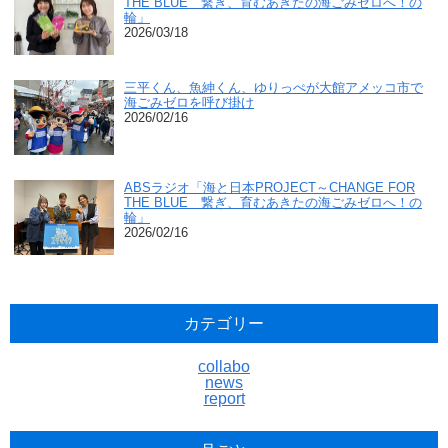
THE BLUE 繋ぎ、育むあきたの海ごみゼロへ！の
輪」
2026/03/18
三平くん、魚紳くん、ゆりっぺが大館アメッコ市で
海ごみゼロを呼び掛け
2026/02/16
ABSラジオ「海と日本PROJECT～CHANGE FOR
THE BLUE 繋ぎ、育むあきたの海ごみゼロへ！の
輪」
2026/02/16
カテゴリー
collabo
news
report