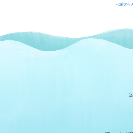
≪前の記
当