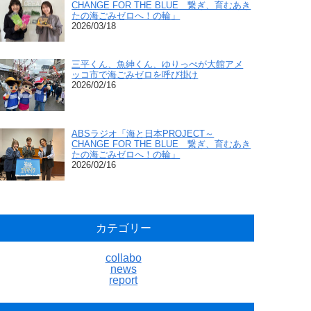
CHANGE FOR THE BLUE 繋ぎ、育むあき
たの海ごみゼロへ！の輪」
2026/03/18
三平くん、魚紳くん、ゆりっぺが大館アメ
ッコ市で海ごみゼロを呼び掛け
2026/02/16
ABSラジオ「海と日本PROJECT～
CHANGE FOR THE BLUE 繋ぎ、育むあき
たの海ごみゼロへ！の輪」
2026/02/16
カテゴリー
collabo
news
report