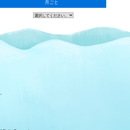
月ごと
。