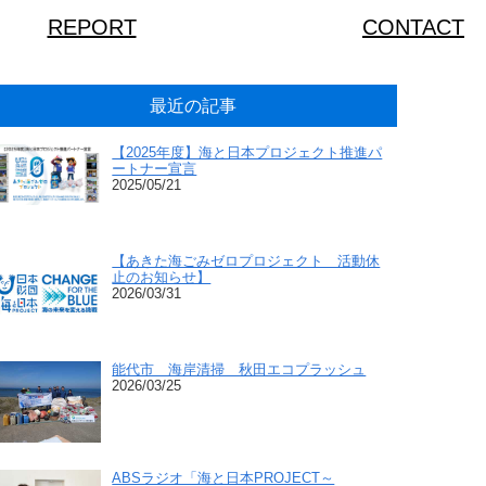
REPORT
CONTACT
最近の記事
【2025年度】海と日本プロジェクト推進パ
ートナー宣言
2025/05/21
【あきた海ごみゼロプロジェクト 活動休
止のお知らせ】
2026/03/31
能代市 海岸清掃 秋田エコプラッシュ
2026/03/25
ABSラジオ「海と日本PROJECT～