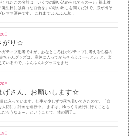
がくれたこの名前は いくつの願い込められてるの～♪」福山雅
「誕生日には真白な百合を」の歌い出しを聞くだけで、涙が出そ
レママ酒井です。 これまで‘ふんふんJr...
月26日
さがり☆
ネガティブ思考ですが、妙なところはポジティブに考える性格の
「赤ちゃんグッズは、産休に入ってからそろえよーっと♪」と、楽
ているので、ふんふんJrグッズをまだ...
月20日
はげさん、お願いします☆
月目に入っています。仕事が少しずつ落ち着いてきたので、「自
を大切に」計画を進行中。 まずは、ゆっくり旅行に行くことも
んだろうなぁ～。ということで、体の調子...
月19日