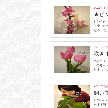
2013年3
★ピ
ピンクの
て幸せな
だろうな
2013年2
咲き
さいたぁ
Jrの耳
りました☆
2013年2
飼い
妊娠7ヶ
たまま靴