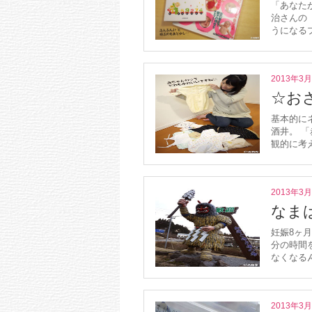
「あなた
治さんの
うになるプ
2013年3
☆お
基本的に
酒井。 
観的に考え
2013年3
なま
妊娠8ヶ
分の時間
なくなる
2013年3