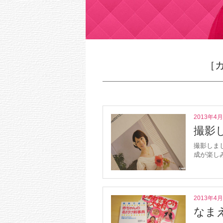
［
2013年4
撮影
撮影しま
成が楽し
2013年4
なま