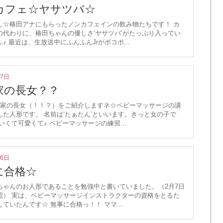
カフェ☆ヤサツバ☆
し☆椿田アナにもらったノンカフェインの飲み物たちです！ カ
の代わりに、椿田ちゃんの優しさ‘ヤサツバ’がたっぷり入ってい
♪ 最近は、生放送中にふんふんJrがポコポ...
月7日
家の長女？？
が家の長女（！！？）をご紹介しますネ☆ベビーマッサージの講
した人形です。 名前は‘たぁたん’といいます。きっと女の子で
いくて可愛くて♪ ベビーマッサージの練習...
月6日
に合格☆
ちゃんのお人形であることを勉強中と書いていました。（2月7日
照） 実は、ベビーマッサージインストラクターの資格をとるた
ていたんです☆ 無事に合格っ！！ ママ...