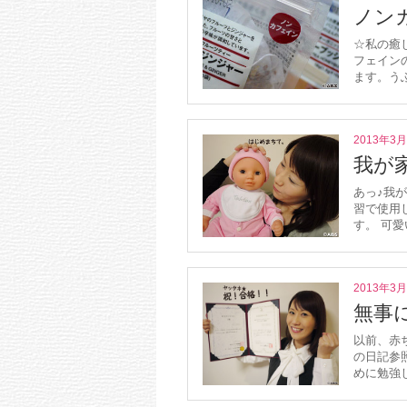
ノン
☆私の癒
フェイン
ます。うふ
2013年3
我が
あっ♪我
習で使用
す。 可愛
2013年3
無事
以前、赤
の日記参
めに勉強し