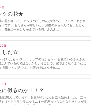
月4日
ンクの花★
桃の花が咲いて、 ピンクのユリの花が咲いて、 ピンクに囲まれ
毎日です。 お母さんが嬉しいと、お腹の赤ちゃんにも伝わるん
ぁ。花瓶の水をとりかえている時、ふんふ...
月20日
ました☆
～♪さいたぁ～♪チューリップの花がぁ～♪♪ お腹にいるふんふん
も聞こえているのではないかということで、家でよく歌うようにな
 井関さんの話では、お腹の中にいた時に...
月13日
主に似るのか！！？
月目に突入しています。お腹がずいぶん目立ち始めました。 立っ
下をはくとフラフラになる…！一度座ったらなかなか立ち上がる