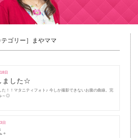
カテゴリー］まやママ
月18日
しました☆
した！！マタニティフォト♪ 今しか撮影できないお腹の曲線。完
み～◎
月3日
え。