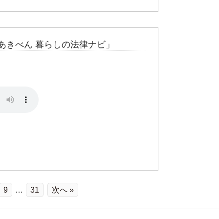
あきべん 暮らしの法律ナビ」
？
9
…
31
次へ »