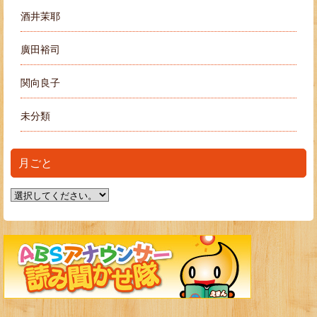
酒井茉耶
廣田裕司
関向良子
未分類
月ごと