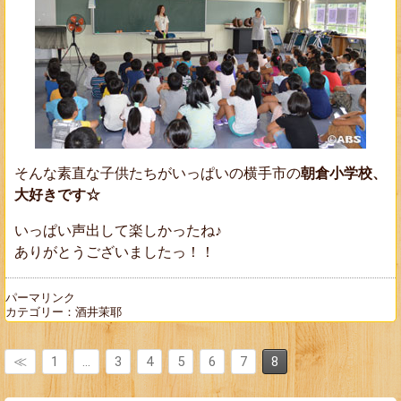
そんな素直な子供たちがいっぱいの横手市の
朝倉小学校、
大好きです☆
いっぱい声出して楽しかったね♪
ありがとうございましたっ！！
パーマリンク
カテゴリー：
酒井茉耶
≪
1
…
3
4
5
6
7
8