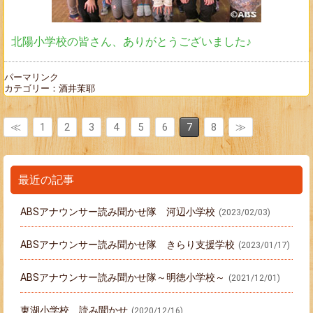
北陽小学校の皆さん、ありがとうございました♪
パーマリンク
カテゴリー：
酒井茉耶
≪
1
2
3
4
5
6
7
8
≫
最近の記事
ABSアナウンサー読み聞かせ隊 河辺小学校
(2023/02/03)
ABSアナウンサー読み聞かせ隊 きらり支援学校
(2023/01/17)
ABSアナウンサー読み聞かせ隊～明徳小学校～
(2021/12/01)
東湖小学校 読み聞かせ
(2020/12/16)