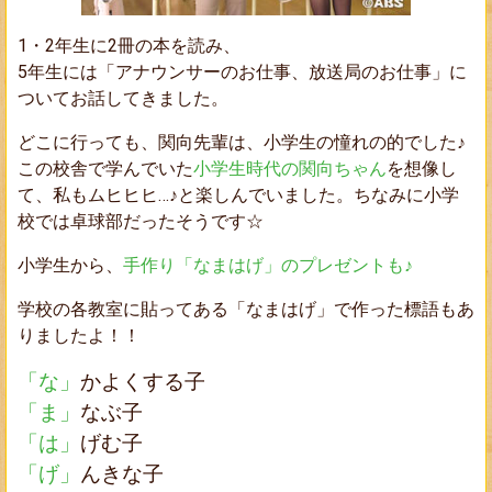
1・2年生に2冊の本を読み、
5年生には「アナウンサーのお仕事、放送局のお仕事」に
ついてお話してきました。
どこに行っても、関向先輩は、小学生の憧れの的でした♪
この校舎で学んでいた
小学生時代の関向ちゃん
を想像し
て、私もムヒヒヒ…♪と楽しんでいました。ちなみに小学
校では卓球部だったそうです☆
小学生から、
手作り「なまはげ」のプレゼントも♪
学校の各教室に貼ってある「なまはげ」で作った標語もあ
りましたよ！！
「な」
かよくする子
「ま」
なぶ子
「は」
げむ子
「げ」
んきな子