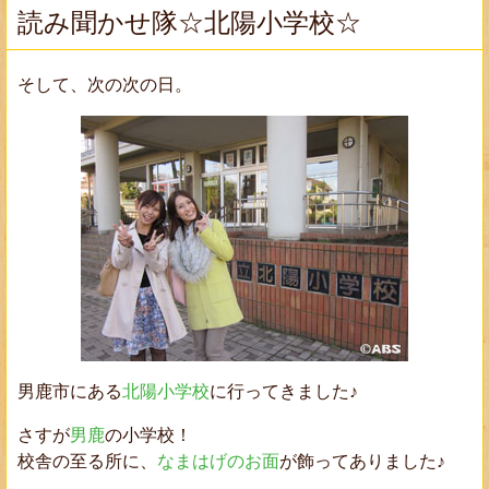
読み聞かせ隊☆北陽小学校☆
そして、次の次の日。
男鹿市にある
北陽小学校
に行ってきました♪
さすが
男鹿
の小学校！
校舎の至る所に、
なまはげのお面
が飾ってありました♪