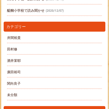
醍醐小学校で読み聞かせ
(2020/12/07)
カテゴリー
井関裕貴
田村修
酒井茉耶
廣田裕司
関向良子
未分類