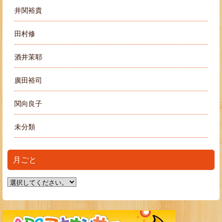
井関裕貴
田村修
酒井茉耶
廣田裕司
関向良子
未分類
月ごと