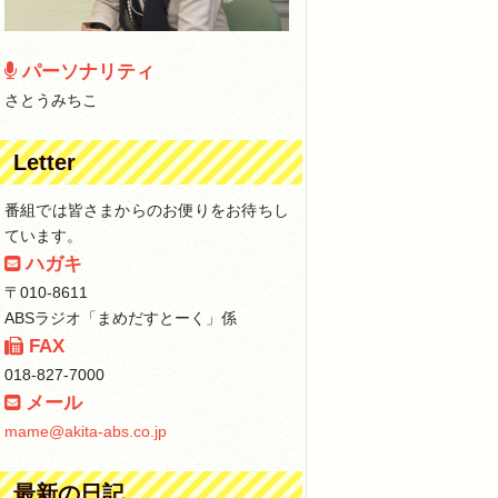
パーソナリティ
さとうみちこ
Letter
番組では皆さまからのお便りをお待ちし
ています。
ハガキ
〒010-8611
ABSラジオ「まめだすとーく」係
FAX
018-827-7000
メール
mame@akita-abs.co.jp
最新の日記