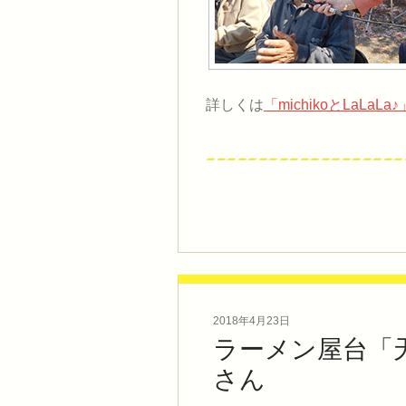
詳しくは
「michikoとLaLaLa♪
2018年4月23日
ラーメン屋台「
さん