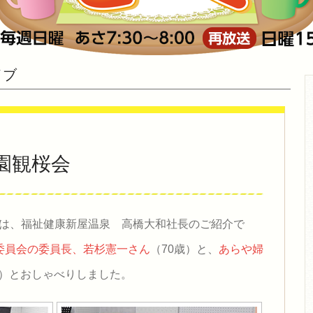
イブ
園観桜会
」は、福祉健康新屋温泉 高橋大和社長のご紹介で
委員会の委員長、若杉憲一さん
（70歳）と、
あらや婦
歳）とおしゃべりしました。