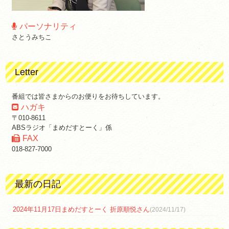
パーソナリティ
さとうみちこ
Letter
番組では皆さまからのお便りをお待ちしています。
ハガキ
〒010-8611
ABSラジオ「まめだすとーく」係
FAX
018-827-7000
最新の日記
2024年11月17日まめだすとーく 折原順悦さん
(2024/11/17)