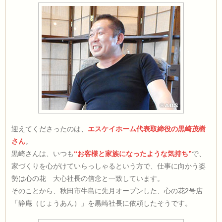
迎えてくださったのは、
エスケイホーム代表取締役の黒崎茂樹
さん
。
黒崎さんは、いつも
“お客様と家族になったような気持ち”
で、
家づくりを心がけていらっしゃるという方で、仕事に向かう姿
勢は心の花 大心社長の信念と一致しています。
そのことから、秋田市牛島に先月オープンした、心の花2号店
「静庵（じょうあん）」を黒崎社長に依頼したそうです。