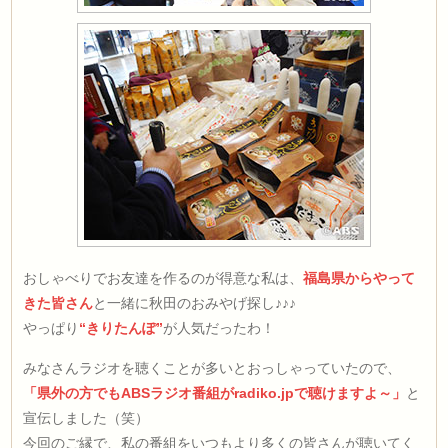
おしゃべりでお友達を作るのが得意な私は、
福島県からやって
きた皆さん
と一緒に秋田のおみやげ探し♪♪♪
やっぱり
“きりたんぽ”
が人気だったわ！
みなさんラジオを聴くことが多いとおっしゃっていたので、
「県外の方でもABSラジオ番組がradiko.jpで聴けますよ～」
と
宣伝しました（笑）
今回のご縁で、私の番組をいつもより多くの皆さんが聴いてく