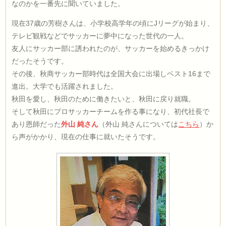
なのかを一番先に聞いていました。
現在37歳の芳樹さんは、小学校高学年の頃にJリーグが始まり、
テレビ観戦などでサッカーに夢中になった世代の一人。
友人にサッカー部に誘われたのが、サッカーを始めるきっかけ
だったそうです。
その後、秋商サッカー部時代は全国大会に出場しベスト16まで
進出。大学でも活躍されました。
秋田を愛し、秋田のために働きたいと、秋田に戻り就職。
そして秋田にプロサッカーチームを作る事になり、初代社長で
あり恩師だった
外山 純さん
（外山 純さんについては
こちら
）か
ら声がかかり、現在の仕事に就いたそうです。