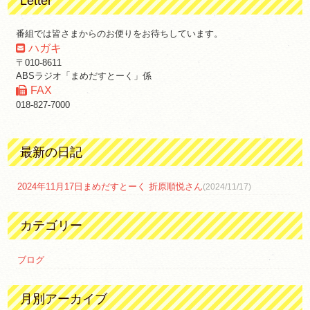
Letter
番組では皆さまからのお便りをお待ちしています。
ハガキ
〒010-8611
ABSラジオ「まめだすとーく」係
FAX
018-827-7000
最新の日記
2024年11月17日まめだすとーく 折原順悦さん
(2024/11/17)
カテゴリー
ブログ
月別アーカイブ