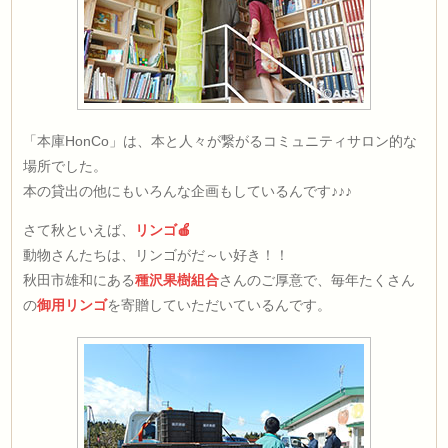
「本庫HonCo」は、本と人々が繋がるコミュニティサロン的な
場所でした。
本の貸出の他にもいろんな企画もしているんです♪♪♪
さて秋といえば、
リンゴ🍎
動物さんたちは、リンゴがだ～い好き！！
秋田市雄和にある
種沢果樹組合
さんのご厚意で、毎年たくさん
の
御用リンゴ
を寄贈していただいているんです。