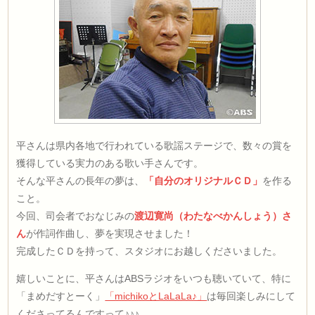
平さんは県内各地で行われている歌謡ステージで、数々の賞を
獲得している実力のある歌い手さんです。
そんな平さんの長年の夢は、
「自分のオリジナルＣＤ」
を作る
こと。
今回、司会者でおなじみの
渡辺寛尚（わたなべかんしょう）さ
ん
が作詞作曲し、夢を実現させました！
完成したＣＤを持って、スタジオにお越しくださいました。
嬉しいことに、平さんはABSラジオをいつも聴いていて、特に
「まめだすとーく」
「michikoとLaLaLa♪」
は毎回楽しみにして
くださってるんですって♪♪♪