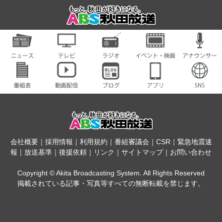
会社概要
｜
採用情報
｜
利用規約
｜
番組審議会
｜
CSR
｜
緊急地震速
報
｜
放送基準
｜
後援依頼
｜
リンク
｜
サイトマップ
｜
お問い合わせ
Copyright © Akita Broadcasting System. All Rights Reserved
掲載されている記事・写真等すべての無断転載を禁じます。