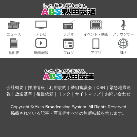
会社概要
｜
採用情報
｜
利用規約
｜
番組審議会
｜
CSR
｜
緊急地震速
報
｜
放送基準
｜
後援依頼
｜
リンク
｜
サイトマップ
｜
お問い合わせ
Copyright © Akita Broadcasting System. All Rights Reserved
掲載されている記事・写真等すべての無断転載を禁じます。