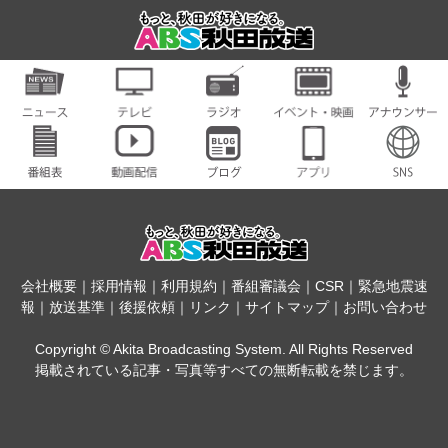
会社概要
｜
採用情報
｜
利用規約
｜
番組審議会
｜
CSR
｜
緊急地震速
報
｜
放送基準
｜
後援依頼
｜
リンク
｜
サイトマップ
｜
お問い合わせ
Copyright © Akita Broadcasting System. All Rights Reserved
掲載されている記事・写真等すべての無断転載を禁じます。