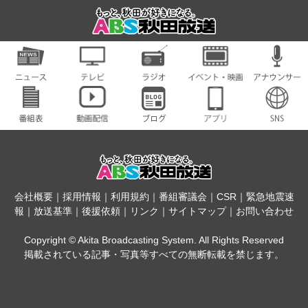
会社概要
｜
採用情報
｜
利用規約
｜
番組審議会
｜
CSR
｜
緊急地震速
報
｜
放送基準
｜
後援依頼
｜
リンク
｜
サイトマップ
｜
お問い合わせ
Copyright © Akita Broadcasting System. All Rights Reserved
掲載されている記事・写真等すべての無断転載を禁じます。