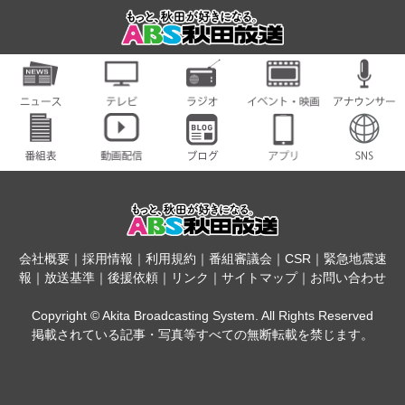
会社概要
｜
採用情報
｜
利用規約
｜
番組審議会
｜
CSR
｜
緊急地震速
報
｜
放送基準
｜
後援依頼
｜
リンク
｜
サイトマップ
｜
お問い合わせ
Copyright © Akita Broadcasting System. All Rights Reserved
掲載されている記事・写真等すべての無断転載を禁じます。