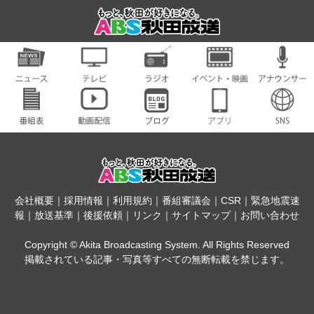
会社概要
｜
採用情報
｜
利用規約
｜
番組審議会
｜
CSR
｜
緊急地震速
報
｜
放送基準
｜
後援依頼
｜
リンク
｜
サイトマップ
｜
お問い合わせ
Copyright © Akita Broadcasting System. All Rights Reserved
掲載されている記事・写真等すべての無断転載を禁じます。